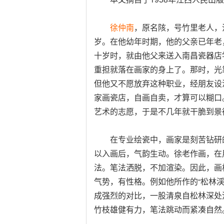
徐仲南
，原名陔，号竹里老人，江
岁。在他幼年时期，他的父亲已年老
十岁时，就由他父来送入南昌瓷器店
重担就落在画家的身上了。那时，光
但他又不愿放弃这种职业，经朋友设
家画瓷店，自画自卖，才算可以糊口
艺术的志愿，于是不几年就干脆到景
在专业绘瓷中，画家是刻苦钻研的
以入画后，气韵生动。徐老作画，在
法。笔法洒脱，不加渲染。因此，画
气势，有性格。例如他所作的“松林
成强烈的对比，一股清泉自松林深处
竹枝雄健有力，笔法跳动而紧凑自然