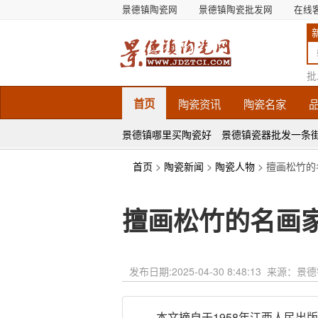
景德镇陶瓷网
景德镇陶瓷批发网
在线
批
首页
陶瓷
资讯
陶瓷
名家
景德镇哪里买陶瓷好
景德镇瓷器批发一条
首页
>
陶瓷新闻
>
陶瓷人物
> 擅画松竹
擅画松竹的名画
发布日期:
2025-04-30 8:48:13
来源：景德
本文摘自于1958年江西人民出版