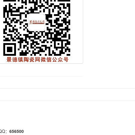
QQ：
656500