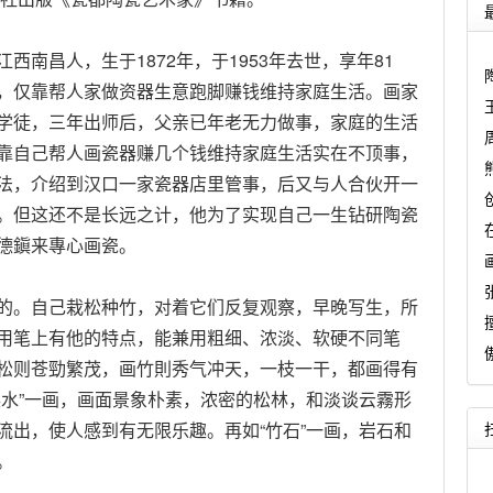
西南昌人，生于1872年，于1953年去世，享年81
，仅靠帮人家做资器生意跑脚赚钱维持家庭生活。画家
学徒，三年出师后，父亲已年老无力做事，家庭的生活
靠自己帮人画瓷器赚几个钱维持家庭生活实在不顶事，
法，介绍到汉口一家瓷器店里管事，后又与人合伙开一
。但这还不是长远之计，他为了实现自己一生钻研陶瓷
德鎭来專心画瓷。
。自己栽松种竹，对着它们反复观察，早晚写生，所
用笔上有他的特点，能兼用粗细、浓淡、软硬不同笔
松则苍勁繁茂，画竹則秀气冲天，一枝一干，都画得有
渓水”一画，画面景象朴素，浓密的松林，和淡谈云霧形
流出，使人感到有无限乐趣。再如“竹石”一画，岩石和
。