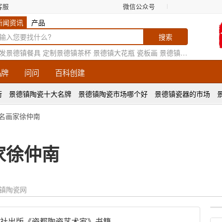
客服
微信公众号
新闻资讯
产品
发景德镇餐具
定制景德镇茶杯
景德镇大花瓶
瓷板画
景德镇花瓶厂家
品牌
问问
百科创建
街
景德镇陶瓷十大名牌
景德镇陶瓷市场哪个好
景德镇瓷器的市场
的名画家徐仲南
家徐仲南
镇陶瓷网
社出版《瓷都陶瓷艺术家》书籍。