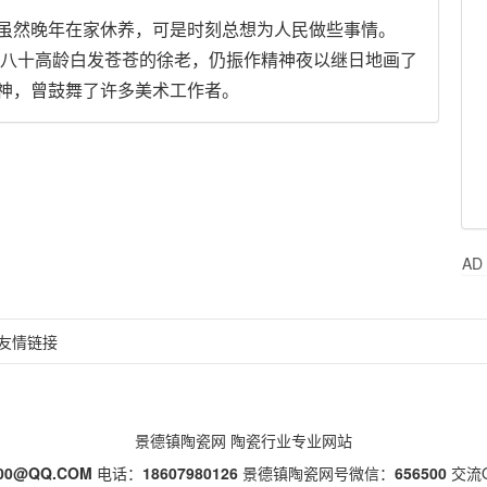
然晚年在家休养，可是时刻总想为人民做些事情。
济，八十高龄白发苍苍的徐老，仍振作精神夜以继日地画了
神，曾鼓舞了许多美术工作者。
AD
友情链接
景德镇陶瓷网
陶瓷行业专业网站
500@QQ.COM
电话：
18607980126
景德镇陶瓷网号微信：
656500
交流