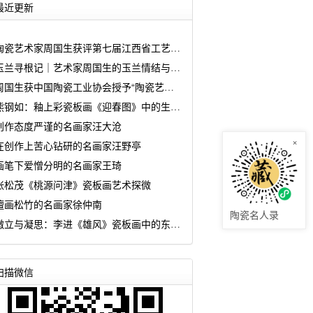
最近更新
陶瓷艺术家周国生获评第七届江西省工艺美术大师
玉兰寻根记｜艺术家周国生的玉兰情结与匠心坚守
周国生获中国陶瓷工业协会授予“陶瓷艺术大师传承创新工作室”
熊钢如：釉上彩瓷板画《迎春图》中的生命诗学
创作态度严谨的名画家汪大沧
×
在创作上苦心钻研的名画家汪野亭
画笔下爱憎分明的名画家王琦
张松茂《桃源问津》瓷板画艺术探微
擅画松竹的名画家徐仲南
陶瓷名人录
傲立与凝思：李进《雄风》瓷板画中的东方哲思
扫描微信