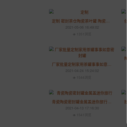
定制 密封茶仓陶瓷茶叶罐 陶瓷茶盒茶仓旅行储物罐普洱罐存茶罐
2021-05-06 16:49:02
1351浏览
厂家批量定制家用茶罐事事如意密封罐 茶叶罐陶瓷罐 普洱茶叶罐
2021-04-24 15:24:02
1544浏览
青瓷陶瓷密封罐金属盖迷你旅行 茶叶罐石斛灵芝粉罐
2021-04-13 17:16:30
1541浏览