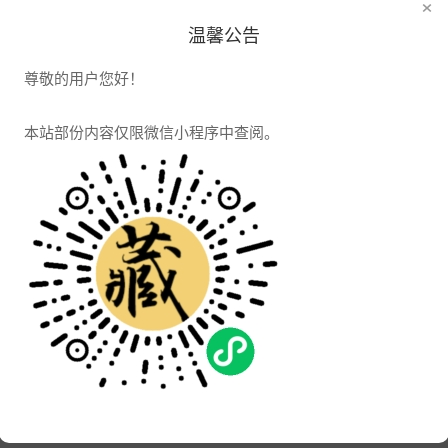
×
温馨公告
创意青花中药膏方储物罐 密封防潮罐子青花瓷储物罐用品
防潮罐子青花瓷储物罐 陶瓷密封罐子 茶叶罐 储物罐普洱罐存茶罐
尊敬的用户您好！
2021-04-24 15:25:12
2021-04-24 15:24:56
1454浏览
1551浏览
本站部份内容仅限微信小程序中查阅。
陶瓷茶叶包装容器 陶瓷家用创意密封储茶罐摆件 存花茶罐
景德镇茶叶罐陶瓷家用密封罐
2021-04-24 15:23:17
2021-04-13 17:17:07
1467浏览
1653浏览
批量景德镇密封陶瓷装茶叶罐子 公司活动礼品包装陶瓷罐
陶瓷厂家密封茶叶缸陶瓷茶叶
2021-04-13 17:16:13
2021-04-13 17:15:56
1556浏览
1586浏览