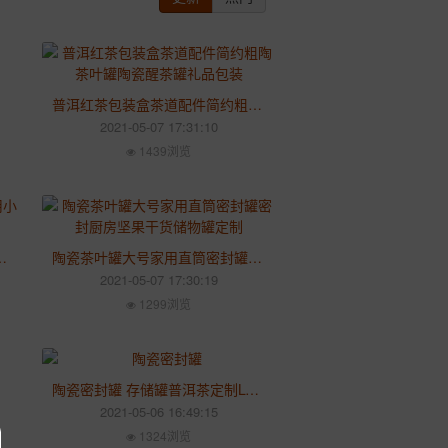
普洱红茶包装盒茶道配件简约粗陶茶叶罐陶瓷醒茶罐礼品包装
2021-05-07 17:31:10
1439浏览
用小青柑瓶子商务礼品包装盒
陶瓷茶叶罐大号家用直筒密封罐密封厨房坚果干货储物罐定制
2021-05-07 17:30:19
1299浏览
陶瓷密封罐 存储罐普洱茶定制LOGO 陶瓷普洱密封罐储物罐
2021-05-06 16:49:15
1324浏览