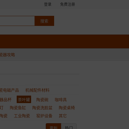
登录
免费注册
瓷器攻略
瓷电磁产品
机械配件材料
器品杯
茶叶罐
陶瓷碗
咖啡具
灯
陶瓷鱼缸
陶瓷洗脸盆
陶瓷桌椅
陶瓷
工业陶瓷
窑炉设备
其它
更新
热门