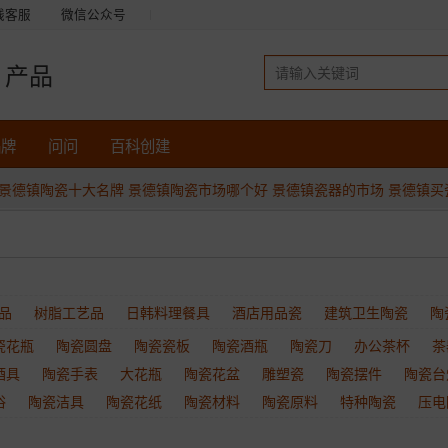
线客服
微信公众号
产品
品牌
问问
百科创建
景德镇陶瓷十大名牌
景德镇陶瓷市场哪个好
景德镇瓷器的市场
景德镇买
品
树脂工艺品
日韩料理餐具
酒店用品瓷
建筑卫生陶瓷
陶
瓷花瓶
陶瓷圆盘
陶瓷瓷板
陶瓷酒瓶
陶瓷刀
办公茶杯
茶
酒具
陶瓷手表
大花瓶
陶瓷花盆
雕塑瓷
陶瓷摆件
陶瓷台
浴
陶瓷洁具
陶瓷花纸
陶瓷材料
陶瓷原料
特种陶瓷
压电