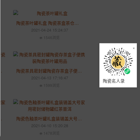
陶瓷茶叶罐礼盒 陶瓷茶盒茶仓密封储物罐 茶叶罐陶瓷茶叶罐
2021-04-24 15:24:37
1546浏览
×
青瓷白茶红茶绿茶普洱储存罐
陶瓷茶具密封罐陶瓷存茶盒子便携装陶瓷茶叶罐用品
2021-04-13 17:16:47
陶瓷名人录
1599浏览
罐家用茶饼罐多功能陶瓷储物罐
陶瓷色釉茶叶罐礼盒装锡盖大号家用密封储物罐红茶普洱
2021-04-10 15:20:28
1478浏览