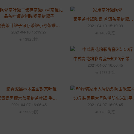
家用茶叶罐陶瓷 普洱茶密封罐储物罐 镂空中式茶罐茶叶
陶瓷茶叶罐子储存茶罐小号茶罐礼品茶叶罐定制陶瓷密封罐子
2021-04-10 15:19:09
2021-04-10 15:19:27
1482浏览
1392浏览
中式青花粉彩陶瓷米缸50斤 带盖陶瓷装米桶储物 面粉桶发酵缸定制
2021-04-07 16:06:45
1473浏览
影青瓷黑檀木盖密封茶叶罐 手绘陶瓷储茶罐 茶叶罐陶瓷礼品装
50斤装家用大号防潮防
2021-04-07 16:06:45
2021-04-07 16:06:45
1522浏览
1780浏览