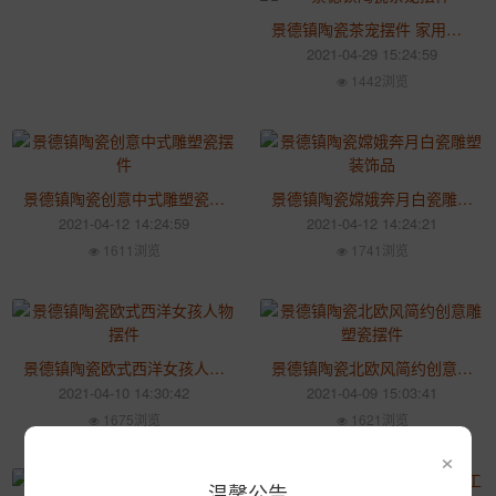
景德镇陶瓷茶宠摆件 家用陶瓷观音佛像摆柜供奉家用禅意和尚雕塑瓷
2021-04-29 15:24:59
1442浏览
景德镇陶瓷创意中式雕塑瓷摆件 家用客厅玄关卧室书房博古架小饰品
景德镇陶瓷嫦娥奔月白瓷雕塑装饰品 家用创意玄关工艺装饰摆件
2021-04-12 14:24:59
2021-04-12 14:24:21
1611浏览
1741浏览
景德镇陶瓷欧式西洋女孩人物摆件 家用酒柜玄关装饰品摆件
景德镇陶瓷北欧风简约创意雕塑瓷摆件 现代客厅卧室装饰工艺饰品
2021-04-10 14:30:42
2021-04-09 15:03:41
1675浏览
1621浏览
×
温馨公告