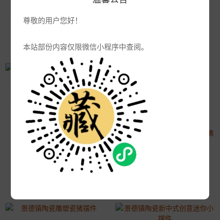
景德镇陶瓷雕塑瓷摆件 家居现代客厅电视酒柜创意装饰工艺品摆设
景德镇陶瓷家居橱窗雕塑瓷工艺摆件 家用客厅玄关动物鸟送人礼品
2021-04-09 15:02:58
尊敬的用户您好！
2021-04-09 15:02:11
1539浏览
1630浏览
本站部份内容仅限微信小程序中查阅。
景德镇陶瓷牛摆件 家用招财牛摆件可爱北欧创意装饰桌面陶瓷摆件礼品
景德镇陶瓷青花猫头鹰动物摆件 家用客厅玄关书房创意装饰品
2021-04-08 11:10:57
2021-04-09 15:01:15
1594浏览
1488浏览
景德镇陶瓷创意趣味可爱拜佛雕塑瓷 家用小青蛙茶宠茶桌禅意摆件
2021-04-08 11:10:18
1943浏览