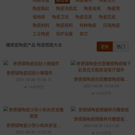
陶瓷鱼缸
陶瓷洗脸盆
陶瓷桌椅
陶瓷凳
墙地砖
陶瓷卫浴
陶瓷洁具
陶瓷花纸
陶瓷材料
陶瓷原料
特种陶瓷
压电陶瓷
工业陶瓷
窑炉设备
其它
雕塑瓷陶瓷产品 陶瓷图案大全
更新
热门
景德镇陶瓷招财小猪摆件 创意十二生肖陶瓷吉祥猪动物家居客厅装饰品
景德镇陶瓷创意雕塑陶瓷釉下彩青花天鹅茶宠客厅摆件
2021-05-06 15:06:13
2021-05-06 15:04:29
1446浏览
1436浏览
景德镇陶瓷嫦娥奔月雕塑瓷 家用客厅玄关创意装饰品摆件
景德镇陶瓷沙弥小和尚茶宠雕塑瓷 家用客厅茶台禅意小佛像茶道摆件
2021-04-30 14:21:08
2021-04-30 14:22:30
1616浏览