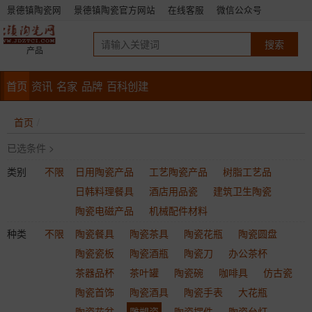
景德镇陶瓷网
景德镇陶瓷官方网站
在线客服
微信公众号
产品
首页
资讯
名家
品牌
百科创建
首页
已选条件 >
类别
不限
日用陶瓷产品
工艺陶瓷产品
树脂工艺品
日韩料理餐具
酒店用品瓷
建筑卫生陶瓷
陶瓷电磁产品
机械配件材料
种类
不限
陶瓷餐具
陶瓷茶具
陶瓷花瓶
陶瓷圆盘
陶瓷瓷板
陶瓷酒瓶
陶瓷刀
办公茶杯
茶器品杯
茶叶罐
陶瓷碗
咖啡具
仿古瓷
陶瓷首饰
陶瓷酒具
陶瓷手表
大花瓶
陶瓷花盆
雕塑瓷
陶瓷摆件
陶瓷台灯