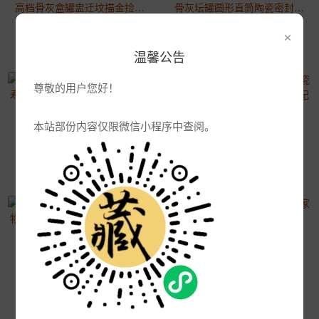
高档骨灰盒罐盅迁坟描金捡骨坛景德镇乌金陶瓷器寿盒棺材男女用款
骨灰坛罐圆形直筒陶瓷密封骨灰罐子骨灰盅男女款高档骨灰盒防潮盒
2021-04-07 16:06:45
2021-04-07 16:06:45
×
2261浏览
2620浏览
温馨公告
尊敬的用户您好！
本站部份内容仅限微信小程序中查阅。
骨灰盒陶瓷景德镇小号男女款寿盒迁坟捡骨坛罐棺材防腐丧葬骨灰坛
宠物骨灰盒狗狗猫咪动物陶瓷纪念品宠物殡葬用品宠物骨灰纪念罐坛
2021-04-07 16:06:45
2021-04-07 16:06:45
2108浏览
2702浏览
创意陶瓷流水喷泉摆件禅意家居装饰品 茶几桌面招财摆设
哥窑宠物骨灰通用存储密封动物纪念罐宠物骨灰盒猫咪狗狗防潮陶瓷
2021-04-07 16:06:45
2021-04-07 16:06:45
2490浏览
2081浏览