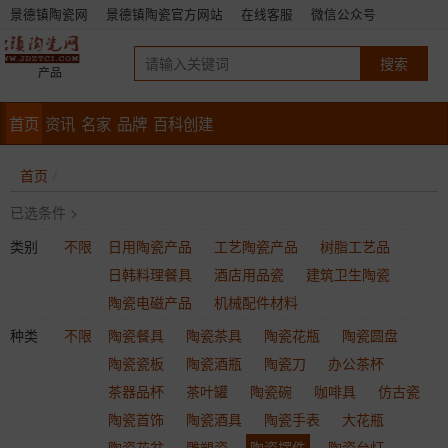
景德镇陶瓷网
景德镇陶瓷官方网站
在线客服
微信公众号
产品
首页
资讯
名家
品牌
百科创建
首页
已选条件 >
类别
不限
日用陶瓷产品
工艺陶瓷产品
树脂工艺品
日韩料理餐具
酒店用品瓷
建筑卫生陶瓷
陶瓷电磁产品
机械配件材料
种类
不限
陶瓷餐具
陶瓷茶具
陶瓷花瓶
陶瓷圆盘
陶瓷瓷板
陶瓷酒瓶
陶瓷刀
办公茶杯
茶器品杯
茶叶罐
陶瓷碗
咖啡具
仿古瓷
陶瓷首饰
陶瓷酒具
陶瓷手表
大花瓶
陶瓷花盆
雕塑瓷
陶瓷摆件
陶瓷台灯