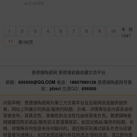
2148浏览
5
共
1
2
3
4
6
7
8
9
10
1247
11
条/36页
景德镇陶瓷网
景德镇瓷器收藏交流平台
邮箱：
656500@QQ.COM
电话：
18607980126
景德镇陶瓷网号微
信：
jdztci
交流QQ：
656500
内容声明：景德镇陶瓷网为第三方交易平台及互联网信息服务提供
者，网站上所展示的商品/服务的标题、价格、详情等信息内容系由经
营者发布，其真实性、准确性和合法性均由经营者负责。景德镇陶瓷
网提醒您购买商品/服务前注意谨慎核实，如您对商品/服务的标题、价
格、详情等任何信息有任何疑问的，请在购买前通过联系方式与店铺
经营者沟通确认；如您发现店铺内有任何违法/侵权信息，请立即向景