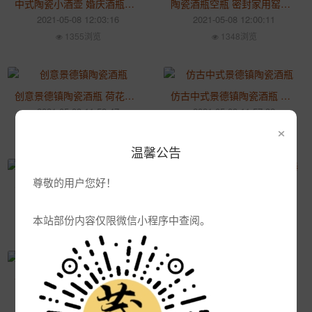
中式陶瓷小酒壶 婚庆酒瓶结婚用喜酒装酒容器 家用空酒瓶酒坛子
陶瓷酒瓶空瓶 密封家用窑藏一斤装 中式复古风酒瓶酒坛子定制
2021-05-08 12:03:16
2021-05-08 12:00:11
1355浏览
1348浏览
创意景德镇陶瓷酒瓶 荷花仿古酒具 家用白酒酒壶一斤装
仿古中式景德镇陶瓷酒瓶 家用酒瓶酒具 复古酒具酒壶
2021-05-08 11:58:47
2021-05-08 11:57:32
×
1342浏览
1344浏览
温馨公告
尊敬的用户您好！
景德镇陶瓷酒瓶 仿古酒坛半斤装空瓶子 家用酒壶小酒坛子定制
家用创意呆呆糖果色分酒器 陶瓷酒具套装 可爱马卡龙色日式酒具
2021-05-08 11:56:00
2021-04-30 10:19:47
本站部份内容仅限微信小程序中查阅。
1364浏览
1426浏览
创意日式酒具套装 家用便捷酒杯酒壶 陶瓷简约酒壶酒具
陶瓷温酒器温酒壶 日式家用暖酒烫酒分酒器 创意仿古酒杯小酒盅
2021-04-30 10:18:44
2021-04-30 10:14:16
1380浏览
1498浏览