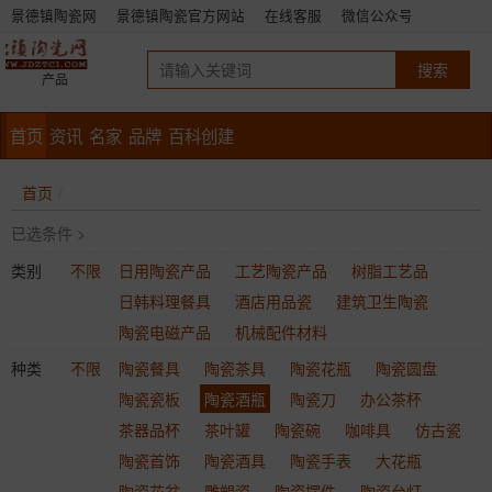
景德镇陶瓷网
景德镇陶瓷官方网站
在线客服
微信公众号
产品
首页
资讯
名家
品牌
百科创建
首页
已选条件 >
类别
不限
日用陶瓷产品
工艺陶瓷产品
树脂工艺品
日韩料理餐具
酒店用品瓷
建筑卫生陶瓷
陶瓷电磁产品
机械配件材料
种类
不限
陶瓷餐具
陶瓷茶具
陶瓷花瓶
陶瓷圆盘
陶瓷瓷板
陶瓷酒瓶
陶瓷刀
办公茶杯
茶器品杯
茶叶罐
陶瓷碗
咖啡具
仿古瓷
陶瓷首饰
陶瓷酒具
陶瓷手表
大花瓶
陶瓷花盆
雕塑瓷
陶瓷摆件
陶瓷台灯