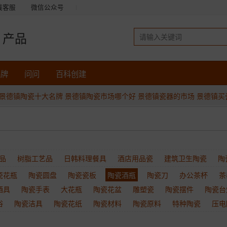
线客服
微信公众号
产品
品牌
问问
百科创建
景德镇陶瓷十大名牌
景德镇陶瓷市场哪个好
景德镇瓷器的市场
景德镇买
品
树脂工艺品
日韩料理餐具
酒店用品瓷
建筑卫生陶瓷
陶
瓷花瓶
陶瓷圆盘
陶瓷瓷板
陶瓷酒瓶
陶瓷刀
办公茶杯
茶
酒具
陶瓷手表
大花瓶
陶瓷花盆
雕塑瓷
陶瓷摆件
陶瓷台
浴
陶瓷洁具
陶瓷花纸
陶瓷材料
陶瓷原料
特种陶瓷
压电