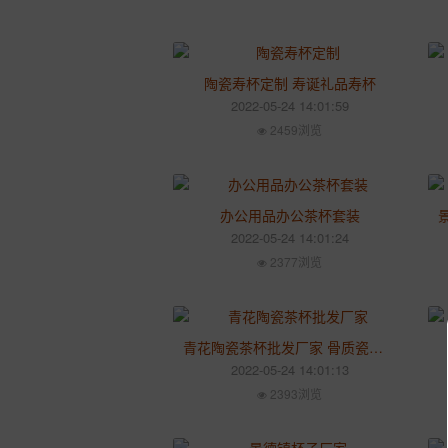
陶瓷寿杯定制 寿诞礼品寿杯
2022-05-24 14:01:59
2459浏览
办公用品办公茶杯套装
2022-05-24 14:01:24
2377浏览
青花陶瓷茶杯批发厂家 骨质瓷青花茶杯价格
2022-05-24 14:01:13
2393浏览