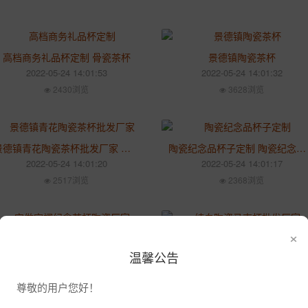
高档商务礼品杯定制 骨瓷茶杯
景德镇陶瓷茶杯
2022-05-24 14:01:53
2022-05-24 14:01:32
2430浏览
3628浏览
景德镇青花陶瓷茶杯批发厂家 骨质瓷青花茶杯价格
陶瓷纪念品杯子定制 陶瓷纪念茶杯
2022-05-24 14:01:20
2022-05-24 14:01:17
2517浏览
2368浏览
×
定做宗祠纪念茶杯陶瓷厂家
纯白陶瓷马克杯批发厂家
2022-05-24 14:01:11
2022-05-24 14:01:10
温馨公告
2516浏览
2439浏览
尊敬的用户您好！