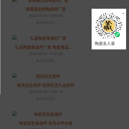
景德镇定制陶瓷杯厂家
×
2022-05-24 14:00:55
2428浏览
陶瓷名人录
礼品陶瓷保温杯厂家 陶瓷保温杯厂
2022-05-24 14:00:26
2520浏览
校庆纪念茶杯 校庆纪念礼品茶杯
2022-05-24 14:00:15
2510浏览
陶瓷变色保温杯 变色水杯价格