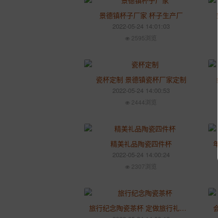
景德镇杯子厂家 杯子生产厂
2022-05-24 14:01:03
2595浏览
瓷杯定制 景德镇瓷杯厂家定制
2022-05-24 14:00:53
2444浏览
精美礼品陶瓷四件杯
2022-05-24 14:00:24
2307浏览
旅行纪念陶瓷茶杯 定做旅行礼品茶杯