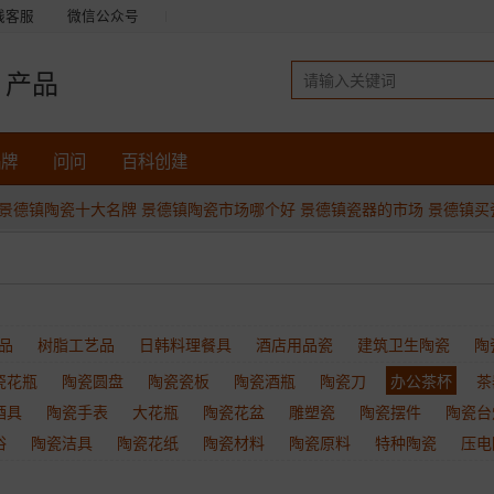
线客服
微信公众号
产品
品牌
问问
百科创建
景德镇陶瓷十大名牌
景德镇陶瓷市场哪个好
景德镇瓷器的市场
景德镇买
品
树脂工艺品
日韩料理餐具
酒店用品瓷
建筑卫生陶瓷
陶
瓷花瓶
陶瓷圆盘
陶瓷瓷板
陶瓷酒瓶
陶瓷刀
办公茶杯
茶
酒具
陶瓷手表
大花瓶
陶瓷花盆
雕塑瓷
陶瓷摆件
陶瓷台
浴
陶瓷洁具
陶瓷花纸
陶瓷材料
陶瓷原料
特种陶瓷
压电