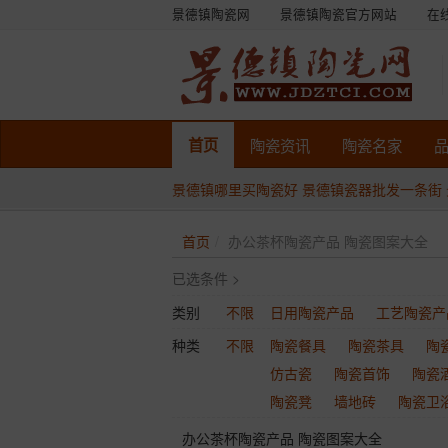
景德镇陶瓷网
景德镇陶瓷官方网站
在
首页
陶瓷
资讯
陶瓷
名家
景德镇哪里买陶瓷好
景德镇瓷器批发一条街
首页
办公茶杯陶瓷产品 陶瓷图案大全
已选条件 >
类别
不限
日用陶瓷产品
工艺陶瓷产
种类
不限
陶瓷餐具
陶瓷茶具
陶
仿古瓷
陶瓷首饰
陶瓷
陶瓷凳
墙地砖
陶瓷卫
办公茶杯陶瓷产品 陶瓷图案大全