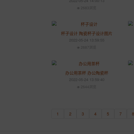
2022-05-24 14:00:13
2683浏览
杯子设计 陶瓷杯子设计图片
2022-05-24 13:59:55
2687浏览
办公用茶杯 办公陶瓷杯
2022-05-24 13:59:40
2644浏览
1
2
3
4
5
7