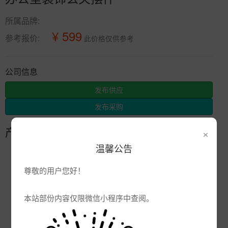
所属品牌:
¥ 599
参考报价:
此价格仅供参考
公司信息
发布供应
发布采购
×
产品参数
温馨公告
编号:
尊敬的用户您好！
品牌:
产地:
江西景德镇
本站部份内容仅限微信小程序中查阅。
次数:
1312
厂商:
景德镇市辰天陶瓷有限公司