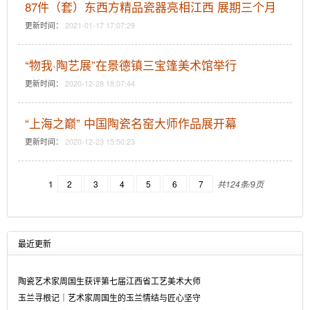
87件（套）东西方精品瓷器亮相江西 展期三个月
更新时间：
2021-01-17 17:07:29
“物我·陶艺展”在景德镇三宝篷美术馆举行
更新时间：
2020-12-28 18:07:44
“上海之巅” 中国陶瓷名窑大师作品展开幕
更新时间：
2020-12-23 15:50:23
1
2
3
4
5
6
7
共124条/9页
最近更新
陶瓷艺术家周国生获评第七届江西省工艺美术大师
玉兰寻根记｜艺术家周国生的玉兰情结与匠心坚守