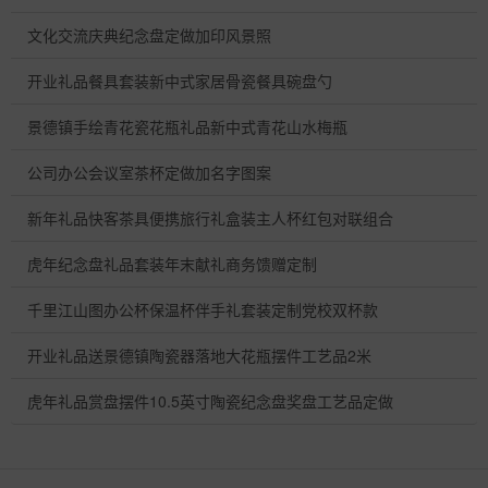
文化交流庆典纪念盘定做加印风景照
开业礼品餐具套装新中式家居骨瓷餐具碗盘勺
景德镇手绘青花瓷花瓶礼品新中式青花山水梅瓶
公司办公会议室茶杯定做加名字图案
新年礼品快客茶具便携旅行礼盒装主人杯红包对联组合
虎年纪念盘礼品套装年末献礼商务馈赠定制
千里江山图办公杯保温杯伴手礼套装定制党校双杯款
开业礼品送景德镇陶瓷器落地大花瓶摆件工艺品2米
虎年礼品赏盘摆件10.5英寸陶瓷纪念盘奖盘工艺品定做