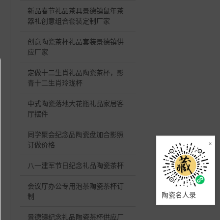
新品春节礼品茶具景德镇鼠年茶
器礼创意组合套装定制厂家
创意陶瓷茶杯礼品套装景德镇供
应厂家
定做十二生肖礼品陶瓷茶杯，影
青十二生肖玲珑杯
中式陶瓷落地大花瓶礼品家居客
厅摆件
同学聚会纪念品陶瓷盘加合影照
×
订做价格
八一建军节日纪念礼品陶瓷茶杯
会议厅办公专用泡茶陶瓷茶杯订
陶瓷名人录
制
景德镇纪念礼品陶瓷茶杯供应厂