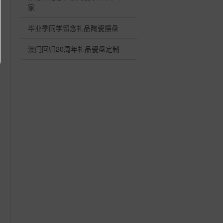
家
毕业季同学留念礼品陶瓷摆盘
澳门回归20周年礼品瓷盘定制