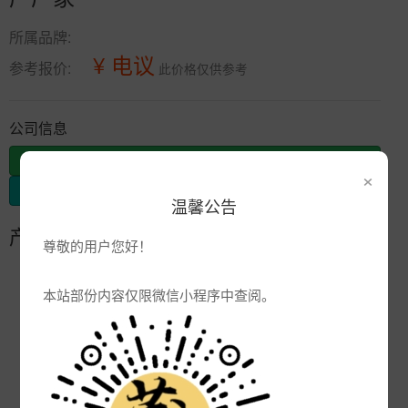
所属品牌:
¥ 电议
参考报价:
此价格仅供参考
公司信息
发布供应
×
发布采购
温馨公告
产品参数
尊敬的用户您好！
编号:
tcg-
本站部份内容仅限微信小程序中查阅。
品牌:
产地:
景德镇
次数:
3567
厂商:
陶瓷杯子定制厂家