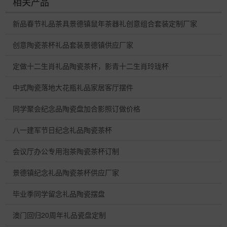
相关产品
新品春节礼品茶具景德镇鼠年茶器礼创意组合套装定制厂家
创意陶瓷茶杯礼品套装景德镇供应厂家
定做十二生肖礼品陶瓷茶杯，影青十二生肖玲珑杯
中式陶瓷落地大花瓶礼品家居客厅摆件
同学聚会纪念品陶瓷盘加合影照订做价格
八一建军节日纪念礼品陶瓷茶杯
会议厅办公专用泡茶陶瓷茶杯订制
景德镇纪念礼品陶瓷茶杯供应厂家
毕业季同学留念礼品陶瓷摆盘
澳门回归20周年礼品瓷盘定制