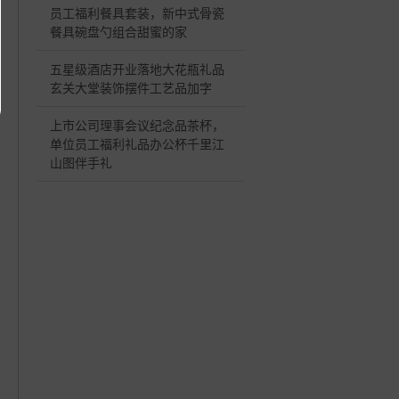
员工福利餐具套装，新中式骨瓷
餐具碗盘勺组合甜蜜的家
五星级酒店开业落地大花瓶礼品
玄关大堂装饰摆件工艺品加字
上市公司理事会议纪念品茶杯，
单位员工福利礼品办公杯千里江
山图伴手礼