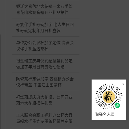
乔迁之喜落地大花瓶一米八手绘
青花山水观音瓶开业礼品摆件
寿宴伴手礼寿碗加字 老人生日回
礼寿碗定制年月日礼盒装
单位办公会议杯加字定做 高管会
议伴手礼蓝边茶杯
祖堂竣工庆典仪式纪念盘礼品定
做加字年月日商务活动馈赠
陶瓷茶杯定做加字 景德镇办公会
×
议杯带盖 千里江山图茶杯
祠堂落成庆典大花瓶，公司开业
落地大花瓶摆件礼品
陶瓷名人录
工人联合会职工福利办公杯大容
量喝水杯贵宾专用茶杯带盖定做