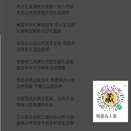
乔迁之喜落地大花瓶一米八手绘
青花山水观音瓶开业礼品摆件
寿宴伴手礼寿碗加字 老人生日回
礼寿碗定制年月日礼盒装
单位办公会议杯加字定做 高管会
议伴手礼蓝边茶杯
祖堂竣工庆典仪式纪念盘礼品定
做加字年月日商务活动馈赠
陶瓷茶杯定做加字 景德镇办公会
×
议杯带盖 千里江山图茶杯
祠堂落成庆典大花瓶，公司开业
落地大花瓶摆件礼品
陶瓷名人录
工人联合会职工福利办公杯大容
量喝水杯贵宾专用茶杯带盖定做