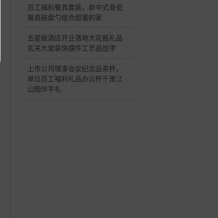
员工福利餐具套装，新中式骨瓷
餐具碗盘勺组合甜蜜的家
五星级酒店开业落地大花瓶礼品
玄关大堂装饰摆件工艺品加字
上市公司理事会议纪念品茶杯，
单位员工福利礼品办公杯千里江
山图伴手礼