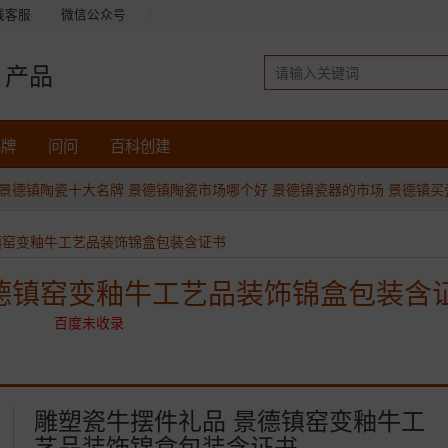
线客服
微信公众号
产品
品牌
问问
百科创建
景德镇陶瓷十大名牌
景德镇陶瓷市场哪个好
景德镇瓷器的市场
景德镇买
镇窑变釉牛工艺品装饰锦盒包装含证书
德镇窑变釉牛工艺品装饰锦盒包装含
百度未收录
雕塑瓷牛摆件礼品 景德镇窑变釉牛工
艺品装饰锦盒包装含证书