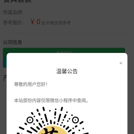
所属品牌:
¥ 0
参考报价:
此价格仅供参考
公司信息
发布供应
×
发布采购
温馨公告
产品参数
尊敬的用户您好！
编号:
开业礼品馈赠餐具
本站部份内容仅限微信小程序中查阅。
品牌:
产地:
景德镇
次数:
3279
厂商:
陶瓷礼品批发厂家