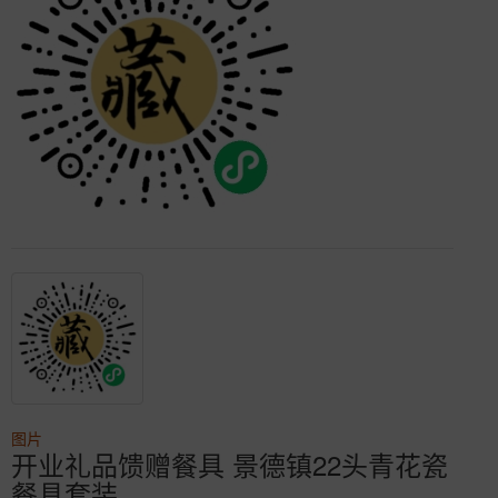
图片
开业礼品馈赠餐具 景德镇22头青花瓷
餐具套装