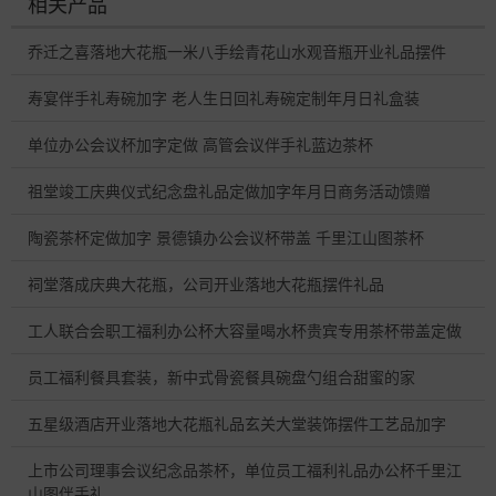
相关产品
乔迁之喜落地大花瓶一米八手绘青花山水观音瓶开业礼品摆件
寿宴伴手礼寿碗加字 老人生日回礼寿碗定制年月日礼盒装
单位办公会议杯加字定做 高管会议伴手礼蓝边茶杯
祖堂竣工庆典仪式纪念盘礼品定做加字年月日商务活动馈赠
陶瓷茶杯定做加字 景德镇办公会议杯带盖 千里江山图茶杯
祠堂落成庆典大花瓶，公司开业落地大花瓶摆件礼品
工人联合会职工福利办公杯大容量喝水杯贵宾专用茶杯带盖定做
员工福利餐具套装，新中式骨瓷餐具碗盘勺组合甜蜜的家
五星级酒店开业落地大花瓶礼品玄关大堂装饰摆件工艺品加字
上市公司理事会议纪念品茶杯，单位员工福利礼品办公杯千里江
山图伴手礼