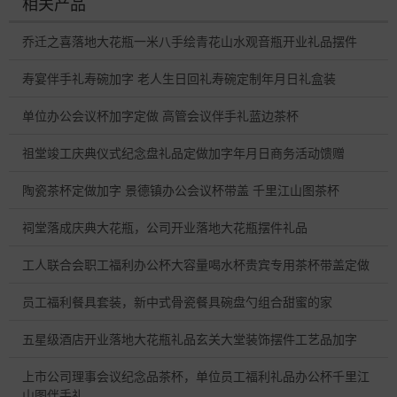
相关产品
乔迁之喜落地大花瓶一米八手绘青花山水观音瓶开业礼品摆件
寿宴伴手礼寿碗加字 老人生日回礼寿碗定制年月日礼盒装
单位办公会议杯加字定做 高管会议伴手礼蓝边茶杯
祖堂竣工庆典仪式纪念盘礼品定做加字年月日商务活动馈赠
陶瓷茶杯定做加字 景德镇办公会议杯带盖 千里江山图茶杯
祠堂落成庆典大花瓶，公司开业落地大花瓶摆件礼品
工人联合会职工福利办公杯大容量喝水杯贵宾专用茶杯带盖定做
员工福利餐具套装，新中式骨瓷餐具碗盘勺组合甜蜜的家
五星级酒店开业落地大花瓶礼品玄关大堂装饰摆件工艺品加字
上市公司理事会议纪念品茶杯，单位员工福利礼品办公杯千里江
山图伴手礼