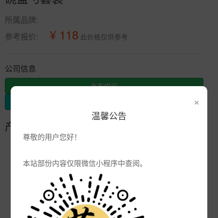
所属品牌:
¥ 118
参考报价:
此价格仅供参考
公司信息
发布供应
×
发布采购
温馨公告
产品参数
尊敬的用户您好！
编号:
定制陶瓷餐具摆台
本站部份内容仅限微信小程序中查阅。
品牌:
产地:
景德镇
次数:
2006
厂商:
陶瓷礼品批发厂家