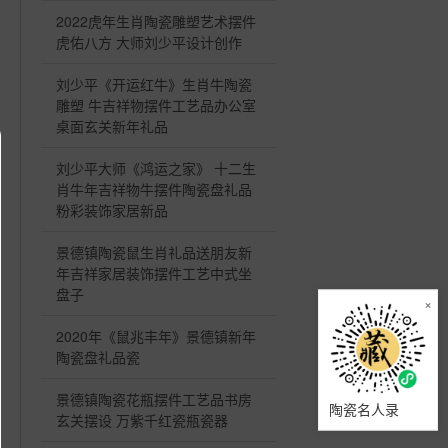
2022虎年生肖陶瓷雕塑艺术摆件
虎佑八方 大师刘少平设计创作
刘少平《开运红牛》生肖牛陶瓷
雕塑 牛吉祥物摆件工艺品办公室
桌面玄关新年礼品
刘少平大师《鸿运之家》 十二生
肖牛年吉祥物牛摆件陶瓷盘礼品
粉彩装饰家居新品
景德镇陶瓷鼠生肖礼品送朋友新
年吉祥家居装饰摆件工艺中式坐
盘子
×
2020年《鼠兆丰年》景德镇新年
陶瓷盘礼品瓷
景德镇陶瓷花瓶摆件工艺品书房
陶瓷名人录
玄关摆设 万紫千红瓷瓶瓷器