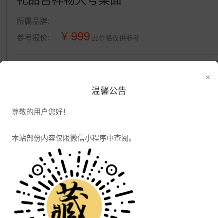
所属品牌:
¥ 999
参考报价:
此价格仅供参考
公司信息
×
景德镇大瓷汇瓷业有限公司
温馨公告
姓名:
江经理(先生)
尊敬的用户您好！
手机:
1340798425
电话:
1340798425
本站部份内容仅限微信小程序中查阅。
邮件:
8330333@qq.com
地址:
江西省景德镇市珠山区通站路105—1
发布供应
发布采购