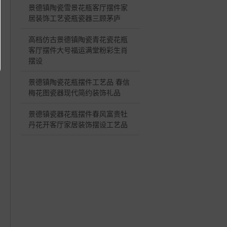
景德镇陶瓷雪景花瓶客厅摆件家
居装饰工艺瓷瓶瓷器三顾茅庐
高档仿古景德镇陶瓷青花瓷花瓶
客厅摆件大号福运满堂粉彩生肖
摆设
景德镇陶瓷花瓶摆件工艺品 春信
梅花图瓷器现代简约装饰礼品
景德镇瓷器花瓶摆件春风富贵牡
丹花开客厅家居装饰摆设工艺品