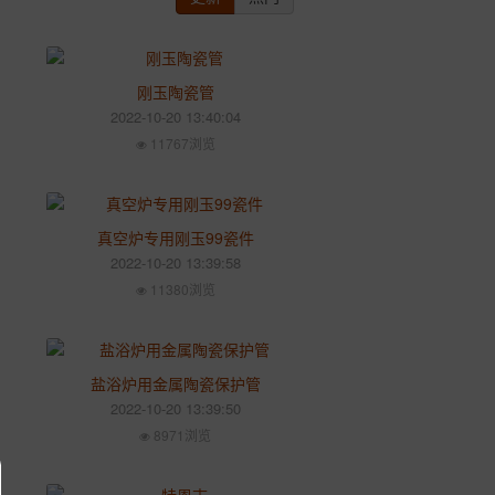
刚玉陶瓷管
2022-10-20 13:40:04
11767浏览
真空炉专用刚玉99瓷件
2022-10-20 13:39:58
11380浏览
盐浴炉用金属陶瓷保护管
2022-10-20 13:39:50
8971浏览