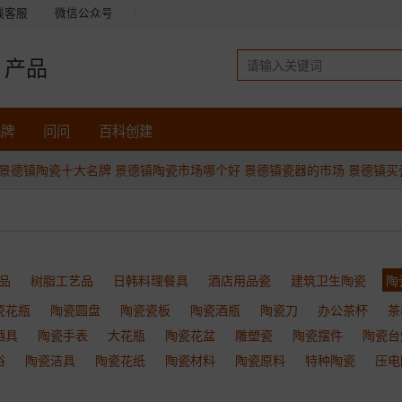
线客服
微信公众号
产品
品牌
问问
百科创建
景德镇陶瓷十大名牌
景德镇陶瓷市场哪个好
景德镇瓷器的市场
景德镇买
品
树脂工艺品
日韩料理餐具
酒店用品瓷
建筑卫生陶瓷
陶
瓷花瓶
陶瓷圆盘
陶瓷瓷板
陶瓷酒瓶
陶瓷刀
办公茶杯
茶
酒具
陶瓷手表
大花瓶
陶瓷花盆
雕塑瓷
陶瓷摆件
陶瓷台
浴
陶瓷洁具
陶瓷花纸
陶瓷材料
陶瓷原料
特种陶瓷
压电