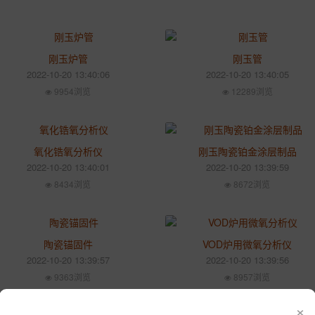
刚玉炉管
刚玉管
2022-10-20 13:40:06
2022-10-20 13:40:05
9954浏览
12289浏览
氧化锆氧分析仪
刚玉陶瓷铂金涂层制品
2022-10-20 13:40:01
2022-10-20 13:39:59
8434浏览
8672浏览
陶瓷锚固件
VOD炉用微氧分析仪
2022-10-20 13:39:57
2022-10-20 13:39:56
9363浏览
8957浏览
×