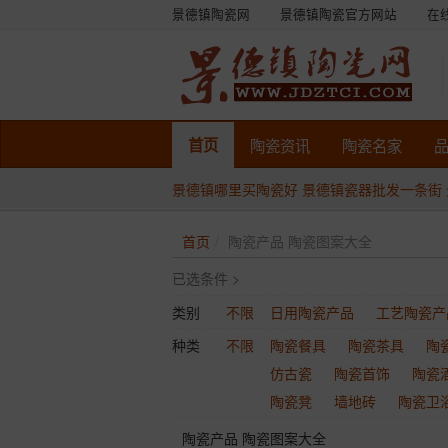
景德镇陶瓷网
景德镇陶瓷官方网站
在
首页
陶瓷
资讯
陶瓷
名家
景德镇哪里买陶瓷好
景德镇瓷器批发一条街
首页
陶瓷产品 陶瓷图案大全
已选条件 >
类别
不限
日用陶瓷产品
工艺陶瓷产
种类
不限
陶瓷餐具
陶瓷茶具
陶
仿古瓷
陶瓷首饰
陶瓷
陶瓷凳
墙地砖
陶瓷卫
陶瓷产品 陶瓷图案大全