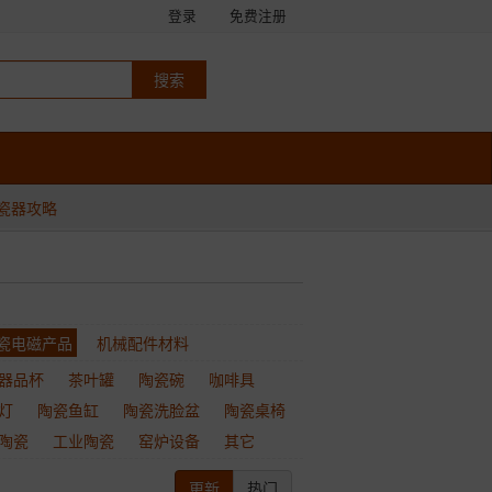
登录
免费注册
瓷器攻略
瓷电磁产品
机械配件材料
器品杯
茶叶罐
陶瓷碗
咖啡具
灯
陶瓷鱼缸
陶瓷洗脸盆
陶瓷桌椅
陶瓷
工业陶瓷
窑炉设备
其它
更新
热门