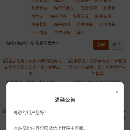
陶瓷鱼缸
陶瓷洗脸盆
陶瓷桌椅
陶瓷凳
墙地砖
陶瓷卫浴
陶瓷洁具
陶瓷花纸
陶瓷材料
陶瓷原料
特种陶瓷
压电陶瓷
工业陶瓷
窑炉设备
其它
陶瓷刀陶瓷产品 陶瓷图案大全
更新
热门
青花陶瓷刀水果刀家用厨房刀具切片切菜刀切肉刀菜刀便携瓜果刀
景德镇刀具厨房套装全套家用菜刀宝宝辅食刀套刀小型宿舍三件整套
×
2021-04-07 16:06:45
2021-04-07 16:06:45
2767浏览
2560浏览
温馨公告
尊敬的用户您好！
景德镇厂家定做茶杯 青花手绘泡茶水杯 办公室会议礼品杯定制
2020-01-13 11:02:37
本站部份内容仅限微信小程序中查阅。