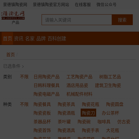
景德镇陶瓷网
景德镇陶瓷官方网站
在线客服
微信公众号
产品
首页
资讯
名家
品牌
百科创建
首页
已选条件 >
类别
不限
日用陶瓷产品
工艺陶瓷产品
树脂工艺品
日韩料理餐具
酒店用品瓷
建筑卫生陶瓷
陶瓷电磁产品
机械配件材料
种类
不限
陶瓷餐具
陶瓷茶具
陶瓷花瓶
陶瓷圆盘
陶瓷瓷板
陶瓷酒瓶
陶瓷刀
办公茶杯
茶器品杯
茶叶罐
陶瓷碗
咖啡具
仿古瓷
陶瓷首饰
陶瓷酒具
陶瓷手表
大花瓶
陶瓷花盆
雕塑瓷
陶瓷摆件
陶瓷台灯