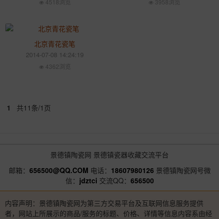
4518浏览
3958浏览
北京青花瓷笔
2014-07-08 14:24:19
4362浏览
1
共11条/1页
景德镇陶瓷网
景德镇瓷器收藏交流平台
邮箱：
656500@QQ.COM
电话：
18607980126
景德镇陶瓷网号微
信：
jdztci
交流QQ：
656500
内容声明：景德镇陶瓷网为第三方交易平台及互联网信息服务提供
者，网站上所展示的商品/服务的标题、价格、详情等信息内容系由经