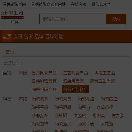
景德镇陶瓷网
景德镇陶瓷官方网站
在线客服
微信公众号
产品
首页
资讯
名家
品牌
百科创建
首页
已选条件 >
类别
不限
日用陶瓷产品
工艺陶瓷产品
树脂工艺品
日韩料理餐具
酒店用品瓷
建筑卫生陶瓷
陶瓷电磁产品
机械配件材料
种类
不限
陶瓷餐具
陶瓷茶具
陶瓷花瓶
陶瓷圆盘
陶瓷瓷板
陶瓷酒瓶
陶瓷刀
办公茶杯
茶器品杯
茶叶罐
陶瓷碗
咖啡具
仿古瓷
陶瓷首饰
陶瓷酒具
陶瓷手表
大花瓶
陶瓷花盆
雕塑瓷
陶瓷摆件
陶瓷台灯