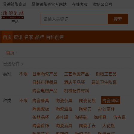
景德镇陶瓷网
景德镇陶瓷官方网站
在线客服
微信公众号
产品
首页
资讯
名家
品牌
百科创建
首页
已选条件 >
类别
不限
日用陶瓷产品
工艺陶瓷产品
树脂工艺品
日韩料理餐具
酒店用品瓷
建筑卫生陶瓷
陶瓷电磁产品
机械配件材料
种类
不限
陶瓷餐具
陶瓷茶具
陶瓷花瓶
陶瓷圆盘
陶瓷瓷板
陶瓷酒瓶
陶瓷刀
办公茶杯
茶器品杯
茶叶罐
陶瓷碗
咖啡具
仿古瓷
陶瓷首饰
陶瓷酒具
陶瓷手表
大花瓶
陶瓷花盆
雕塑瓷
陶瓷摆件
陶瓷台灯