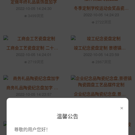
定做年终礼品装饰盘加字
冬季定制学校运动会奖品瓷盘摆件奖盘陶瓷圆盘
2022-10-05 14:24:30
2022-10-05 14:24:23
3499浏览
2722浏览
工商会工艺瓷盘定制 二十周年庆典纪念盘礼品
竣工纪念瓷盘定制 景德镇陶瓷纪念盘12英寸加字LOGO
2022-10-05 14:24:01
2022-10-05 14:23:59
2719浏览
2867浏览
商务礼品陶瓷纪念盘加字 景德镇陶瓷纪念盘摆件 老人寿辰纪念盘照片
企业纪念品陶瓷纪念盘,景德镇陶瓷圆盘工艺品摆件定制
2022-10-05 14:23:57
2022-10-05 14:23:55
2763浏览
×
2917浏览
温馨公告
尊敬的用户您好！