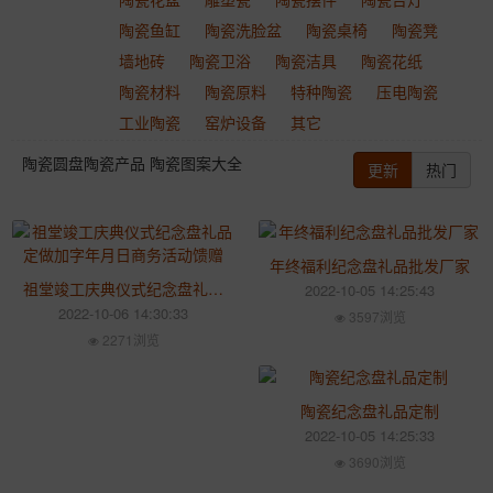
陶瓷鱼缸
陶瓷洗脸盆
陶瓷桌椅
陶瓷凳
墙地砖
陶瓷卫浴
陶瓷洁具
陶瓷花纸
陶瓷材料
陶瓷原料
特种陶瓷
压电陶瓷
工业陶瓷
窑炉设备
其它
陶瓷圆盘陶瓷产品 陶瓷图案大全
更新
热门
年终福利纪念盘礼品批发厂家
祖堂竣工庆典仪式纪念盘礼品定做加字年月日商务活动馈赠
2022-10-05 14:25:43
2022-10-06 14:30:33
3597浏览
2271浏览
陶瓷纪念盘礼品定制
2022-10-05 14:25:33
3690浏览