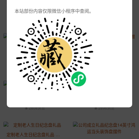
重庆老人寿诞纪念盘定制加人物照片礼品
建校庆典纪念盘礼品定做加校训LOGO图案
本站部份内容仅限微信小程序中查阅。
2022-10-05 14:23:51
2022-10-05 14:23:47
2879浏览
2787浏览
人物像瓷盘定制照片 战友聚会纪念盘印集体照
单位大型活动纪念盘礼品馈赠奖励品摆件
2022-10-05 14:23:44
2022-10-05 14:23:36
2946浏览
2834浏览
公司员工陶瓷奖盘礼品 景德镇陶瓷纪念盘优秀员工奖品
研究院成立纪念盘定做 景德镇十寸陶瓷赏盘礼品
2022-10-05 14:23:32
2022-10-05 14:23:21
2808浏览
2896浏览
定制老人生日纪念盘礼品 集团百年庆典纪念盘礼品