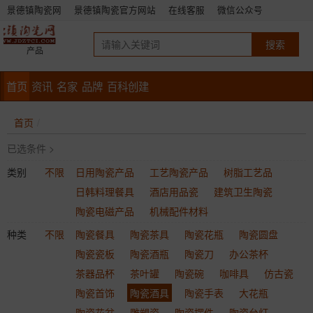
景德镇陶瓷网
景德镇陶瓷官方网站
在线客服
微信公众号
产品
首页
资讯
名家
品牌
百科创建
首页
已选条件 >
类别
不限
日用陶瓷产品
工艺陶瓷产品
树脂工艺品
日韩料理餐具
酒店用品瓷
建筑卫生陶瓷
陶瓷电磁产品
机械配件材料
种类
不限
陶瓷餐具
陶瓷茶具
陶瓷花瓶
陶瓷圆盘
陶瓷瓷板
陶瓷酒瓶
陶瓷刀
办公茶杯
茶器品杯
茶叶罐
陶瓷碗
咖啡具
仿古瓷
陶瓷首饰
陶瓷酒具
陶瓷手表
大花瓶
陶瓷花盆
雕塑瓷
陶瓷摆件
陶瓷台灯